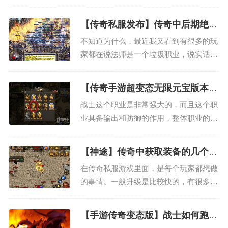
还是PK都是一样的，虽然说本身游戏就
是虚拟的，确实是不存在的，不过现在我
【传奇私服发布】传奇中后期绝对
感觉这个游戏变得越来越陌生，可能我现
是法师的天下
不知道为什么，最近我又看到有很多的玩
在对于这个游戏的看法已经改变了。 在
家都在说法师是一个垃圾职业，说实话，
这个虚拟的游戏世界当中...
每次看到有其他的玩家说法是这个职业的
坏话，我就感觉到特别的不爽，我也不知
【传奇手游超变态无限元宝版本】
道这些玩家为什么要这样说，也不知道他
战士如何在炼狱地图轻松的刷怪
战士这个职业是非常强大的，而且这个职
们是什么样的心情。不过我猜他们肯定是
业具备输出和防御的作用，整体职业的控
嫉妒法师这个职业比较厉害...
制能力也是非常不错的，在任何地图刷图
都是比较轻松的，不过有一点不好的就是
【神途】传奇中获取装备的几个方
这个职业没有群体攻击技能，所以在刷图
法
在传奇私服游戏里面，是每个玩家都想做
的时候效率并没有其他的职业这么快，不
的事情。一般升级是比较快的，有很多的
过，如果我们能够选择和其...
玩家神途可以在一天之内就将等级提升到
50级，但我们的等级提升那么快，却没有
【手游传奇变态版】战士如何跑位
合适的装备，这个时候我们应该怎么做
躲避法师的火墙？