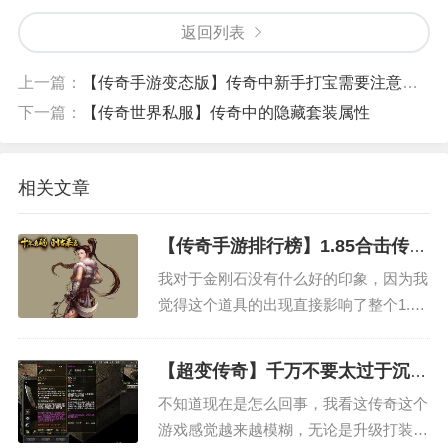
返回列表
上一篇：
【传奇手游变态版】传奇中新手打宝需要注意的问题
下一篇：
【传奇世界私服】传奇中的隐藏套装属性
相关文章
【传奇手游排行榜】1.85合击传奇
中金刚石影响了游戏的平衡
我对于金刚石没有什么好的印象，因为我
觉得这个道具的出现直接影响了整个1.85
合击传奇游戏的平衡，我能理解游戏的官
方推出一些新鲜的东西，只是为了给游戏
【超变传奇】千万不要太过于沉迷
注入新鲜的活力，但是这样贸然推出的金
传奇游戏
不知道现在是怎么回事，我看这传奇这个
刚石也直接破坏了传奇游戏本身升级的平
游戏感觉越来越模糊，无论是升级打装备
衡，让升级的玩家苦不...