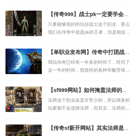
了。游戏文件损坏，这点是许多玩家玩传
奇不太留心的，在放文件夹的时分，没有
【传奇999】战士pk一定要学会先
专门为传奇建一个文件夹，长时间下来，
发制人
只要能够很好的玩好战士这个职业，那么
在这个文件夹里边下载许多东西，损坏的
我们在传奇中就是pk的王者，但是相反，
游戏文件，所以就登不上去...
如果你玩的不好，在pk的时候，其他的玩
家就能够随便欺负你，所以我们在玩战士
【单职业发布网】传奇中打团战需
的时候也必须要掌握很多的传奇999方法
要注意哪一些细节？
我玩传奇已经有一年多的时间了，经历了
和细节，同时在pk的时候一定要尽可能的
这一年的时间，我曾经的各种辛酸苦辣，
摸索出一些方法，...
当然传奇也带给我许多美好的回忆，在传
奇游戏当中我加入了一个特别好的行会，
【sf999网站】如何掩盖法师的缺
行会中有许多的兄弟朋友在升级和打装备
点
法师这个职业血是非常少的，所以很多的
的时候都愿意帮助我。我自认为我玩传奇
玩家都不会选择法师，但其实，法师的血
玩的还是非常不错的，至少...
量虽然少，可是还是有补救的办法的，而
且我们不要在前期只看到一个职业的缺
【传奇sf新开网站】其实法师是传
点，遇到一个职业的优点，虽然说法师这
奇中最强的职业