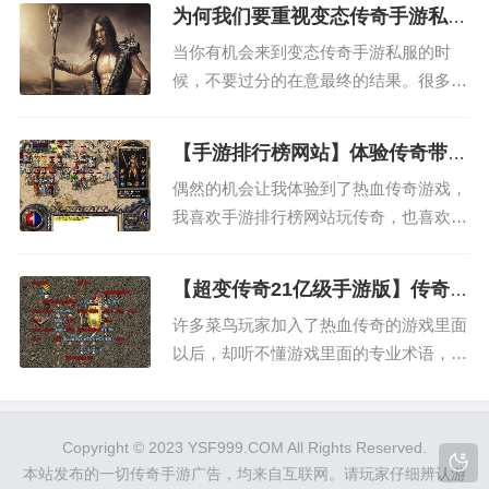
今天我就要和大家说一下，战士这个职业
为何我们要重视变态传奇手游私服
里面那些比较讨人厌的玩家。 我刚进入
整个的过程
当你有机会来到变态传奇手游私服的时
到传奇的时候，跑出新手村，正准备去郊
候，不要过分的在意最终的结果。很多时
外打怪的时候，就被战...
候你需要关注的是这个过程，对所有的玩
家来说都是如此。只可惜有的人在玩儿的
【手游排行榜网站】体验传奇带给
过程中，他们可能并没有关注到这些，所
我的温暖回忆
偶然的机会让我体验到了热血传奇游戏，
以直接就影响到了最终的事情，这一点需
我喜欢手游排行榜网站玩传奇，也喜欢一
要大家都及时的去了解，否则...
个人静静的玩，我不像其他的玩家喜欢跑
到网吧，一群人玩，非常的热闹。我比较
【超变传奇21亿级手游版】传奇中
特殊，我喜欢待在家里，自己一个人沉浸
的专业术语小知识
许多菜鸟玩家加入了热血传奇的游戏里面
在游戏的气氛里面，有一天，我被一个朋
以后，却听不懂游戏里面的专业术语，对
友拉去网吧，无意间看到有...
术语不是很了解，不单单影响了游戏中玩
家们之间的沟通，也会影响自己对游戏的
体验度，从而致使玩家对游戏失去兴趣。
Copyright © 2023
YSF999.COM
All Rights Reserved.
大家在打怪后常常听到有人大喊爆装备
本站发布的一切传奇手游广告，均来自互联网。请玩家仔细辨认游