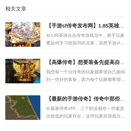
相关文章
【手游sf传奇发布网】1.85英雄合
击传奇中如何学习高级技能
在1.85英雄合击传奇游戏当中，新手玩家
要如何学习技能书的兑换，虽然手游sf传
奇发布网本身看起来比较简单，但是在操
作的时候还是需要注意一些细节的。比如
【高爆传奇】想要装备先提高自己
说我们选择的职业是不一样的，所以需要
的等级
我想每一个玩传奇的玩家都希望自己能得
兑换的技能书也略有区别，如果我们在传
到一些好的装备，因为每个玩家都希望自
奇中选择的是法师职...
己的实力能够得到提升，只有这样才不会
被其他的玩家欺负。作为一个战士，职业
【最新的手游传奇】传奇中那些令
对于装备的需求是非常高的，可以说装备
人憎恶的玩家
在最新传奇sf中，三个职业都有一些素质
完全就是战士这个职业的灵魂，因为本身
比较低的玩家存在，这些玩家在游戏当中
战士这个职业就必须要有很...
总会做出一些令人非常烦躁的事情来，而