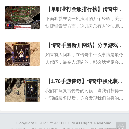
每个玩家升级的心理状态，当然，我说的
【单职业打金服排行榜】传奇中装
这些东西仅仅代表我个人的观点，如果有
备的隐藏属性
下面我就来说一说法师的几个经验，关于
不同意见的玩家也欢迎一起来探讨，还有
快捷键设置方面，这几天总有人说法师的
就是我希望大家在探讨的过...
快捷键设置最新传奇私服手游有问题，其
实我觉得这是个人习惯问题，如何去设置
【传奇手游新开网站】分享游戏当
要根据玩家自己的需要去设置，玩家如何
中赚取元宝的方法
如果有人问我，在传奇中什么事情是最令
顺手将如何设置？一切还要看玩家的习惯
人郁闷，最令人烦恼的，那么我肯定会说
了，不管我们还是在pk或...
是等级和装备，因为在游戏当中，不管你
是新玩家还是老玩家，升级都是一件枯燥
【1.76手游传奇】传奇中强化装备
和乏味的事情，而且随着等级不断的提
的一些玩法
我们在玩复古传奇的时候，当我们获得一
升，升级的过程也会变得越来越困难，我
些顶级装备以后，你会发现我们自身的实
们需要的经验值也会越来越多...
力其实是很难再提升上去了，因为这个时
候我们没有更好的装备去佩戴了，所以想
要提高自己自身的属性，那么我们只有通
Copyright © 2023
YSF999.COM
All Rights Reserved.
过装备强化这个功能了。当然，强化装备