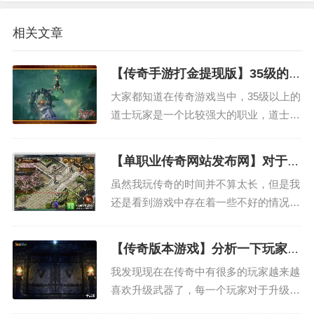
相关文章
【传奇手游打金提现版】35级的法
师不用害怕道士职业
大家都知道在传奇游戏当中，35级以上的
道士玩家是一个比较强大的职业，道士的
地位是无人能及的，但却并不是完全无敌
的，作为一个法师玩家我还是有办法能够
【单职业传奇网站发布网】对于金
打败道士。法师拥有比较强大的魔法攻击
币我们要有合理的欲望
虽然我玩传奇的时间并不算太长，但是我
技能，而且伤害也比较高，只要能够好好
还是看到游戏中存在着一些不好的情况，
的运用，完全可以和道士...
特别是对于金钱的追求有许多的玩家都非
常的沉单职业传奇网站发布网迷。我知道
【传奇版本游戏】分析一下玩家升
虽然亲情的诱惑并不是每一个人都能够抵
级武器的心理状态
我发现现在在传奇中有很多的玩家越来越
挡住的。不过我觉得我们应该合理的去对
喜欢升级武器了，每一个玩家对于升级武
待和安排，俗话说得好，有...
器都有自己的想法，今天我就来分析一下