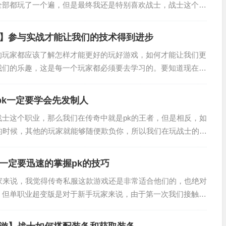
全部都玩了一个遍，但是最终我还是特别喜欢战士，战士这个职
并没有这么多的高级技能，所以前期无论是升级还是打怪都非常
.
】参与实战才能让我们的技术得到进步
的玩家都应该了解怎样才能更好的玩好游戏，如何才能让我们更
我们的乐趣，这是每一个玩家都必须要去学习的。要知道现在在
许多的方法和技巧的，我们一定要多去摸索，这样的话我们的技
.
pk一定要学会先发制人
战士这个职业，那么我们在传奇中就是pk的王者，但是相反，如
k的时候，其他的玩家就能够随便欺负你，所以我们在玩战士的时
传奇999方法和细节，同时在pk的时候一定要尽可能的摸索出
一定要迅速的掌握pk的技巧
玩家来说，我觉得传奇私服这款游戏还是非常适合他们的，也绝对
。但单职业超变版是对于新手玩家来说，由于第一次我们接触pk
多的困难，这个时候玩起来也会感觉到非常的迷茫。所以新手必