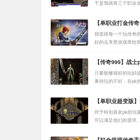
于是我就将三个职业
业，刚开始玩的时候
的累不过好在这个职..
【单职业打金传奇
我觉得每一个玩传奇
好的去享受游戏带给
传奇中PK也是讲究
术才能得到进步。我..
【传奇999】战士
只要能够很好的玩好
果你玩的不好，在p
候也必须要掌握很多的
一些方法，...
【单职业超变版】
对于特别喜欢pk的
可以满足他们的需求
肯定在认知上面有许
须快速的适应游...