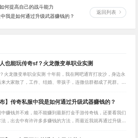
家如何提高自己的战斗能力
返回列表
服中我是如何通过升级武器赚钱的？
人也能玩传奇sf？火龙微变单职业实测
sf？火龙微变单职业实测 十年前，我在网吧通宵打攻沙，身边永
后来大家散了，工作、结婚、带孩子，连微信群都成了死群。我
机里连个游戏图标都没有。 那天加班到凌晨，刷朋友圈看到有
布】传奇私服中我是如何通过升级武器赚钱的？
服中赚钱并不难，能不能赚到最新打金手游传奇钱，还要看我们
方法，出去中有许许多多赚钱的方法，而最近我就再通过升级武
器我已经赚了不少的金币，我也累积了一些经验，所以今天想和
.