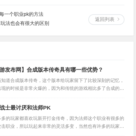
每一个职业pk的方法
返回列表
同玩法也会有很大的区别
游发布网】合成版本传奇具有哪一些优势？
该知道合成版本传奇，这个版本给玩家留下了比较深刻的记忆，
出现的时候是非常火爆的，因为和传统的游戏相比多了合成的功
些普通的装备，只要数量足够多，我们都可以免费合成顶级装
..
战士最讨厌和法师PK
多多的玩家都喜欢玩新开打金传奇，因为法师这个职业有很多的
攻击职业，所以玩起来非常的灵活多变，当然也有许多的玩家非
士就最讨厌法师这个职业sf999传奇新服网手机，法师和战士p