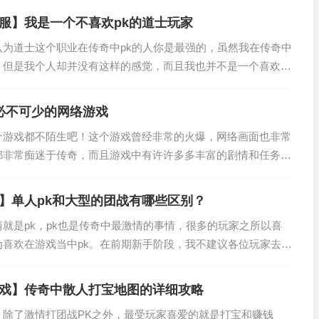
服】我是一个不喜欢pk的道士玩家
认为道士这个职业在传奇中pk的人你是最强的，虽然我在传奇中
，但是我个人却并没有这样的感觉，而且我也并不是一个喜欢pk
的人都说道士在pk的时候战斗能力非常的强大，但是我想问这个
-必不可少的网络游戏
个游戏都不陌生吧！这个游戏曾经非常的火爆，网络画面也非常
都非常痴迷于传奇，而且游戏中有许许多多丰富的剧情和任务，
和怪物，而且地图也是非常的新鲜，非常的具有传奇色彩，每个
.
】单人pk和大型的团战有哪些区别？
就是pk，pk也是传奇中最激情的事情，很多的玩家之所以喜
喜欢在游戏当中pk。在前期新手阶段，我不建议各位玩家去p
我们的实力是非常低的，如果这个时候你想着去pk的话，是很
戏】传奇中散人打宝地图的详细攻略
，除了激情打团战PK之外，最受玩家喜爱的就是打宝和赚钱